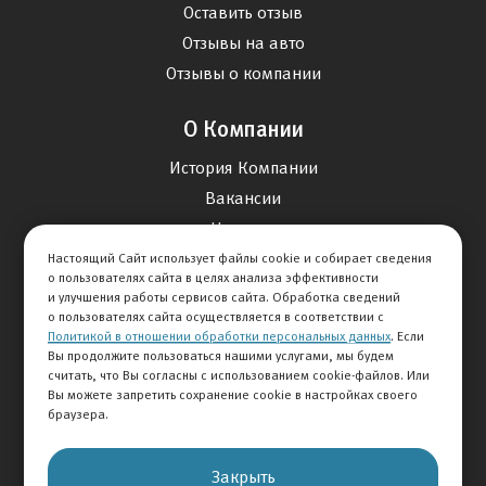
Оставить отзыв
Отзывы на авто
Отзывы о компании
О Компании
История Компании
Вакансии
Новости
Настоящий Сайт использует файлы cookie и собирает сведения
о пользователях сайта в целях анализа эффективности
Карта сайта
и улучшения работы сервисов сайта. Обработка сведений
о пользователях сайта осуществляется в соответствии с
Политикой в отношении обработки персональных данных
. Если
Контакты
Вы продолжите пользоваться нашими услугами, мы будем
считать, что Вы согласны с использованием cookie-файлов. Или
Вы можете запретить сохранение cookie в настройках своего
+7 495 292-60-60
браузера.
Клиентская служба
Закрыть
© 2026 АВТОМИР