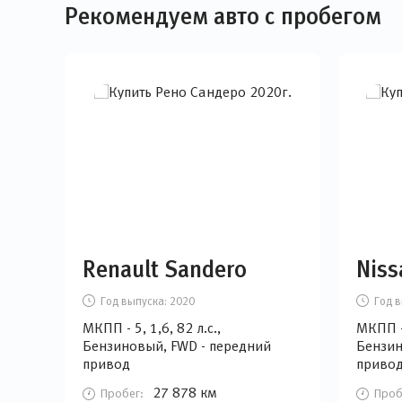
Рекомендуем авто с пробегом
Renault Sandero
Niss
Год выпуска:
2020
Год в
МКПП - 5, 1,6, 82 л.с.,
МКПП - 
Бензиновый, FWD - передний
Бензин
привод
приво
27 878 км
Пробег:
Проб