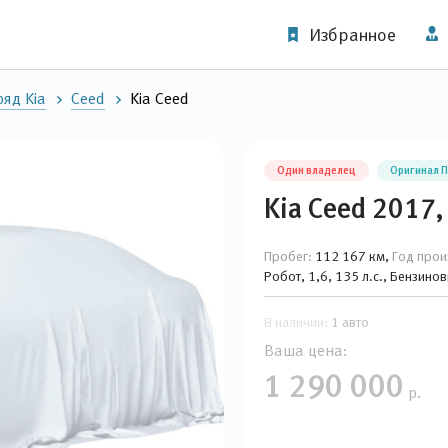
Избранное
яд Kia
Ceed
Kia Ceed
Один владелец
Оригинал 
Kia Ceed 2017,
Пробег:
112 167 км,
Год прои
Робот, 1,6, 135 л.с., Бензино
В наличии:
1 авто
Ваша цена:
1 290 000
р.