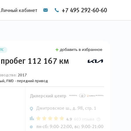
+7 495 292-60-60
Личный кабинет
добавить в избранное
ПТС
 пробег 112 167 км
зводства:
2017
вый, FWD - передний привод
Дилерский центр
Дмитровское ш., д. 98, стр. 1
4.9
603 отзыва
пн-сб: 9:00-22:00, вс: 9:00-21:00