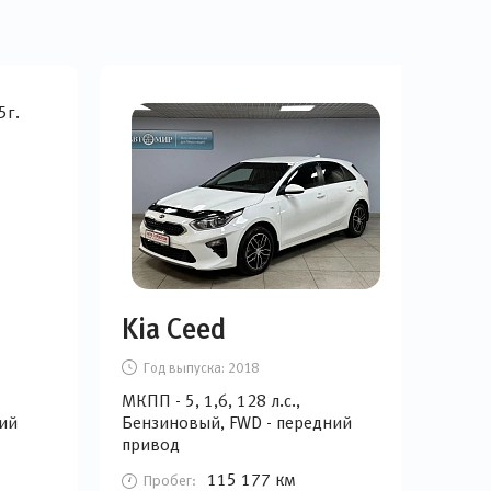
Kia Ceed
Ki
Год выпуска:
2018
Г
МКПП - 5, 1,6, 128 л.с.,
АКПП
ий
Бензиновый, FWD - передний
Бен
привод
при
115 177 км
Пробег:
П