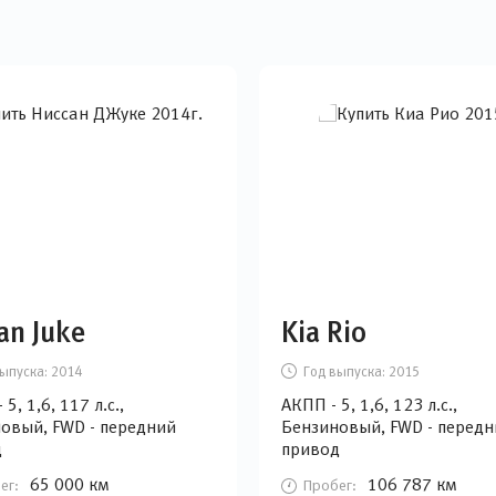
an Juke
Kia Rio
ыпуска:
2014
Год выпуска:
2015
5, 1,6, 117 л.с.,
АКПП - 5, 1,6, 123 л.с.,
овый, FWD - передний
Бензиновый, FWD - передн
д
привод
65 000 км
106 787 км
ег:
Пробег: