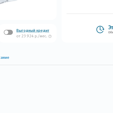
Э
Выгодный кредит
Объ
от 23 924 р./мес.
сание