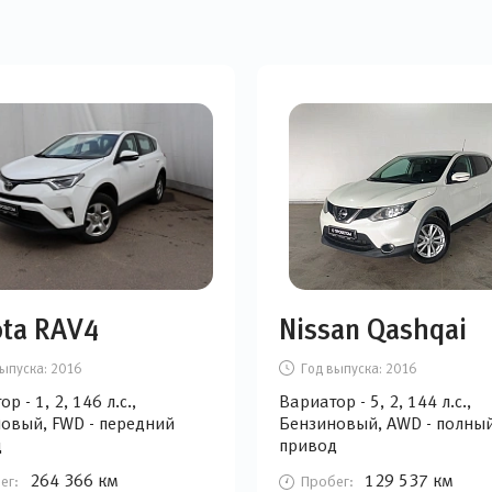
ota RAV4
Nissan Qashqai
ыпуска:
2016
Год выпуска:
2016
р - 1, 2, 146 л.с.,
Вариатор - 5, 2, 144 л.с.,
овый, FWD - передний
Бензиновый, AWD - полны
д
привод
264 366 км
129 537 км
ег:
Пробег: