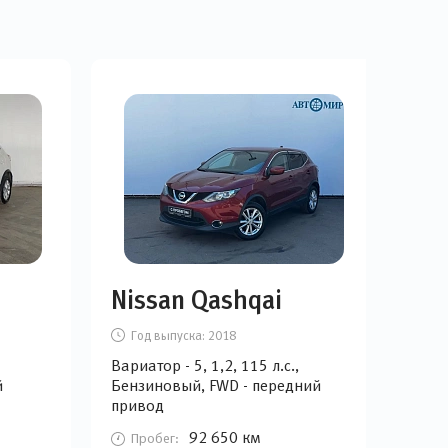
Nissan Qashqai
Re
Год выпуска:
2018
Г
Вариатор - 5, 1,2, 115 л.с.,
МКПП
й
Бензиновый, FWD - передний
Бен
привод
при
92 650 км
Пробег:
П