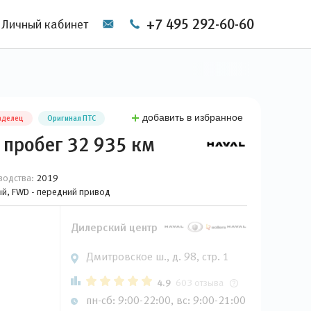
+7 495 292-60-60
Личный кабинет
добавить в избранное
аделец
Оригинал ПТС
 пробег 32 935 км
водства:
2019
вый, FWD - передний привод
Дилерский центр
Дмитровское ш., д. 98, стр. 1
4.9
603 отзыва
пн-сб: 9:00-22:00, вс: 9:00-21:00