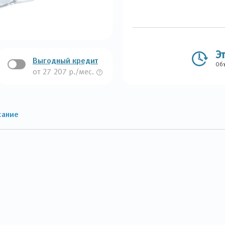
Э
Выгодный кредит
Объ
от 27 207 р./мес.
сание