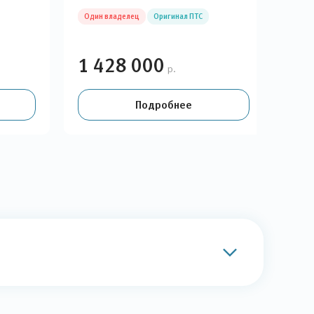
Один владелец
Оригинал ПТС
Гара
Эле
1 428 000
1 
р.
Подробнее