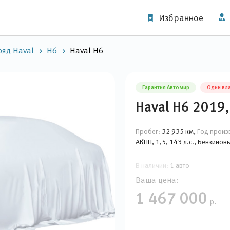
Избранное
яд Haval
H6
Haval H6
Гарантия Автомир
Один вл
Haval H6 2019,
Пробег:
32 935 км,
Год произ
АКПП, 1,5, 143 л.с., Бензино
В наличии:
1 авто
Ваша цена:
1 467 000
р.