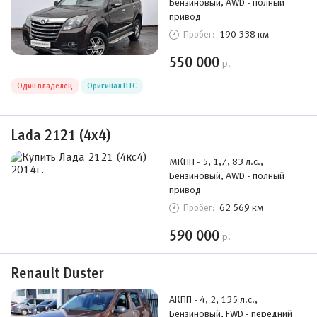
Бензиновый, AWD - полный
привод
190 338 км
Пробег:
550 000
р.
Один владелец
Оригинал ПТС
Lada 2121 (4x4)
МКПП - 5, 1,7, 83 л.с.,
Бензиновый, AWD - полный
привод
62 569 км
Пробег:
590 000
р.
Renault Duster
АКПП - 4, 2, 135 л.с.,
Бензиновый, FWD - передний