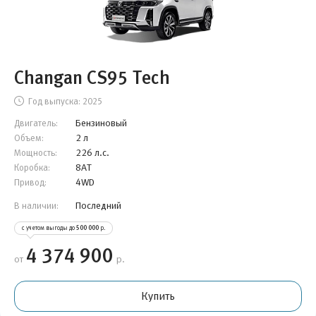
Changan CS95 Tech
Год выпуска:
2025
Бензиновый
Двигатель:
2 л
Объем:
226 л.с.
Мощность:
8AT
Коробка:
4WD
Привод:
Последний
В наличии:
с учетом выгоды до
500 000
р.
4 374 900
от
р.
Купить