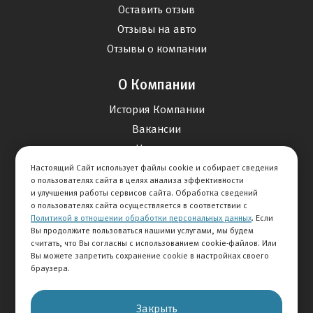
Оставить отзыв
Отзывы на авто
Отзывы о компании
О Компании
История Компании
Вакансии
Новости
Настоящий Сайт использует файлы cookie и собирает сведения
о пользователях сайта в целях анализа эффективности
Карта сайта
и улучшения работы сервисов сайта. Обработка сведений
о пользователях сайта осуществляется в соответствии с
Политикой в отношении обработки персональных данных
. Если
Контакты
Вы продолжите пользоваться нашими услугами, мы будем
считать, что Вы согласны с использованием cookie-файлов. Или
Вы можете запретить сохранение cookie в настройках своего
+7 495 292-60-60
браузера.
Клиентская служба
Закрыть