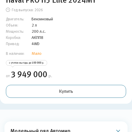
Haval PRO H5 Elite 2024MY
Год выпуска:
2026
Бензиновый
Двигатель:
2 л
Объем:
200 л.с.
Мощность:
АКПП8
Коробка:
4WD
Привод:
Мало
В наличии:
с учетом выгоды до
100 000
р.
3 949 000
от
р.
Купить
Модельный ряд Автомир