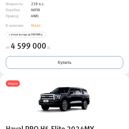
218 л.с.
Мощность:
АКП8
Коробка:
4WD
Привод:
Мало
В наличии:
с учетом выгоды до
300 000
р.
4 599 000
от
р.
Купить
Акция