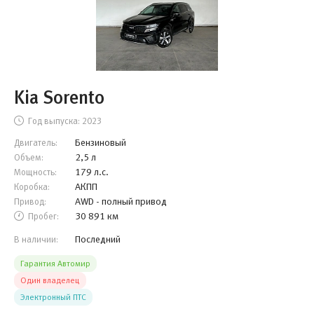
Kia Sorento
Год выпуска:
2023
Бензиновый
Двигатель:
2,5 л
Объем:
179 л.с.
Мощность:
АКПП
Коробка:
AWD - полный привод
Привод:
30 891 км
Пробег:
Последний
В наличии:
Гарантия Автомир
Один владелец
Электронный ПТС