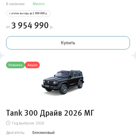
Много
В наличии:
с учетом выгоды до
1 000 000
р.
3 954 990
от
р.
Купить
Новинка
Акция
Tank 300 Драйв 2026 МГ
Год выпуска:
2026
Бензиновый
Двигатель: