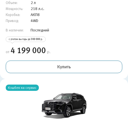
2 л
Объем:
218 л.с.
Мощность:
АКП8
Коробка:
4WD
Привод:
Последний
В наличии:
с учетом выгоды до
300 000
р.
4 199 000
от
р.
Купить
Кэшбек на сервис