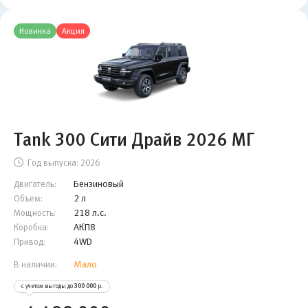
Новинка
Акция
Tank 300 Сити Драйв 2026 МГ
Год выпуска:
2026
Бензиновый
Двигатель:
2 л
Объем:
218 л.с.
Мощность:
АКП8
Коробка:
4WD
Привод:
Мало
В наличии:
с учетом выгоды до
300 000
р.