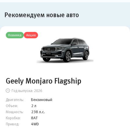
Рекомендуем новые авто
Новинка
Акция
Geely Monjaro Flagship
Год выпуска:
2026
Бензиновый
Двигатель:
2 л
Объем:
238 л.с.
Мощность:
8AT
Коробка:
4WD
Привод: