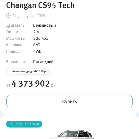
Changan CS95 Tech
Год выпуска:
2025
Бензиновый
Двигатель:
2 л
Объем:
226 л.с.
Мощность:
8AT
Коробка:
4WD
Привод:
Последний
В наличии:
с учетом выгоды до
500 000
р.
4 373 902
от
р.
Купить
Кэшбек на сервис