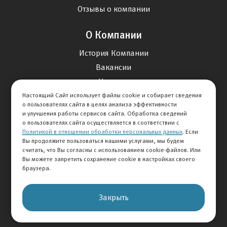
Отзывы о компании
О Компании
История Компании
Вакансии
Новости
Настоящий Сайт использует файлы cookie и собирает сведения
о пользователях сайта в целях анализа эффективности
Карта сайта
и улучшения работы сервисов сайта. Обработка сведений
о пользователях сайта осуществляется в соответствии с
Политикой в отношении обработки персональных данных
. Если
Контакты
Вы продолжите пользоваться нашими услугами, мы будем
считать, что Вы согласны с использованием cookie-файлов. Или
Вы можете запретить сохранение cookie в настройках своего
+7 495 292-60-60
браузера.
Клиентская служба
Закрыть
© 2026 АВТОМИР
Правовая информация