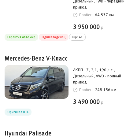
Дизельный, FWD - передний
привод
64 537 км
Пробег:
3 950 000
р.
Гарантия Автомир
Один владелец
Ещё +1
Mercedes-Benz V-Класс
АКПП - 7, 2,1, 190 л.с.,
Дизельный, AWD - полный
привод
248 156 км
Пробег:
3 490 000
р.
Оригинал ПТС
Hyundai Palisade