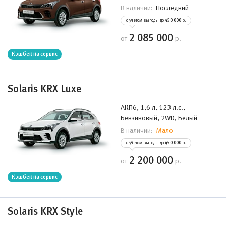
Последний
В наличии:
с учетом выгоды до
450 000
р.
2 085 000
от
р.
Кэшбек на сервис
Solaris KRX Luxe
АКП6, 1,6 л, 123 л.с.,
Бензиновый, 2WD, Белый
Мало
В наличии:
с учетом выгоды до
450 000
р.
2 200 000
от
р.
Кэшбек на сервис
Solaris KRX Style