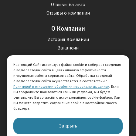
Отзывы на авто
Отзывы о компании
О Компании
История Компании
Вакансии
Новости
Настоящий Сайт использует файлы cookie и собирает сведения
о пользователях сайта в целях анализа эффективности
Карта сайта
и улучшения работы сервисов сайта. Обработка сведений
о пользователях сайта осуществляется в соответствии с
Политикой в отношении обработки персональных данных
. Если
Контакты
Вы продолжите пользоваться нашими услугами, мы будем
считать, что Вы согласны с использованием cookie-файлов. Или
Вы можете запретить сохранение cookie в настройках своего
+7 495 292-60-60
браузера.
Клиентская служба
Закрыть
© 2026 АВТОМИР