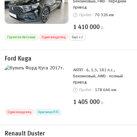
Бензиновый, FWD - передний
привод
70 326 км
Пробег:
1 410 000
р.
Гарантия Автомир
Один владелец
Ещё +2
Ford Kuga
АКПП - 6, 1,5, 182 л.с.,
Бензиновый, AWD - полный
привод
178 646 км
Пробег:
1 405 000
р.
Один владелец
Оригинал ПТС
Renault Duster