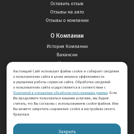
Оставить отзыв
Отзывы на авто
Отзывы о компании
О Компании
История Компании
Вакансии
Новости
Настоящий Сайт использует файлы cookie и собирает сведения
о пользователях сайта в целях анализа эффективности
Карта сайта
и улучшения работы сервисов сайта. Обработка сведений
о пользователях сайта осуществляется в соответствии с
Политикой в отношении обработки персональных данных
. Если
Контакты
Вы продолжите пользоваться нашими услугами, мы будем
считать, что Вы согласны с использованием cookie-файлов. Или
Вы можете запретить сохранение cookie в настройках своего
+7 495 292-60-60
браузера.
Клиентская служба
Закрыть
© 2026 АВТОМИР