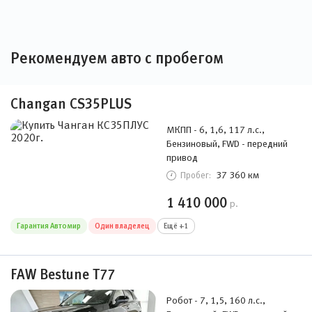
Рекомендуем авто с пробегом
Changan CS35PLUS
МКПП - 6, 1,6, 117 л.с.,
Бензиновый, FWD - передний
привод
37 360 км
Пробег:
1 410 000
р.
Гарантия Автомир
Один владелец
Ещё +1
FAW Bestune T77
Робот - 7, 1,5, 160 л.с.,