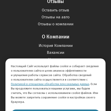
Отзывы
Оставить отзыв
Отзывы на авто
Отзывы о компании
О Компании
История Компании
Вакансии
Новости
Настоящий Сайт использует файлы cookie и собирает сведения
о пользователях сайта в целях анализа эффективности
Карта сайта
и улучшения работы сервисов сайта. Обработка сведений
о пользователях сайта осуществляется в соответствии с
Политикой в отношении обработки персональных данных
. Если
Контакты
Вы продолжите пользоваться нашими услугами, мы будем
считать, что Вы согласны с использованием cookie-файлов. Или
Вы можете запретить сохранение cookie в настройках своего
+7 495 292-60-60
браузера.
Клиентская служба