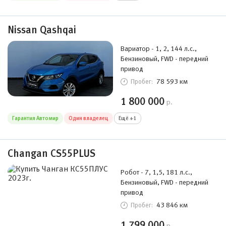
Nissan Qashqai
Вариатор - 1, 2, 144 л.с.,
Бензиновый, FWD - передний
привод
78 593 км
Пробег:
1 800 000
р.
Гарантия Автомир
Один владелец
Ещё +1
Changan CS55PLUS
Робот - 7, 1,5, 181 л.с.,
Бензиновый, FWD - передний
привод
43 846 км
Пробег:
1 799 000
р.