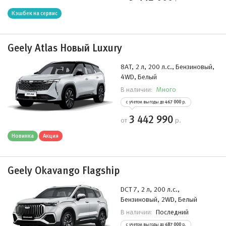
Кэшбек на сервис
Geely Atlas Новый Luxury
8AT, 2 л, 200 л.с., Бензиновый,
4WD, Белый
Много
В наличии:
с учетом выгоды до
467 000
р.
3 442 990
от
р.
Новинка
Акция
Geely Okavango Flagship
DCT 7, 2 л, 200 л.с.,
Бензиновый, 2WD, Белый
Последний
В наличии:
с учетом выгоды до
687 000
р.