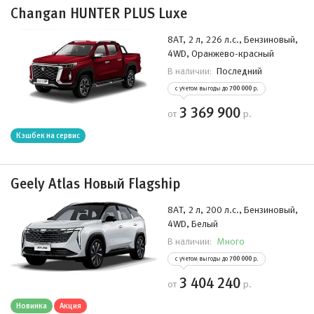
Changan HUNTER PLUS Luxe
8AT, 2 л, 226 л.с., Бензиновый,
4WD, Оранжево-красный
Последний
В наличии:
с учетом выгоды до
700 000
р.
3 369 900
от
р.
Кэшбек на сервис
Geely Atlas Новый Flagship
8AT, 2 л, 200 л.с., Бензиновый,
4WD, Белый
Много
В наличии:
с учетом выгоды до
700 000
р.
3 404 240
от
р.
Новинка
Акция