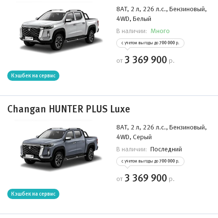
8AT, 2 л, 226 л.с., Бензиновый,
4WD, Белый
Много
В наличии:
с учетом выгоды до
700 000
р.
3 369 900
от
р.
Кэшбек на сервис
Changan HUNTER PLUS Luxe
8AT, 2 л, 226 л.с., Бензиновый,
4WD, Серый
Последний
В наличии:
с учетом выгоды до
700 000
р.
3 369 900
от
р.
Кэшбек на сервис