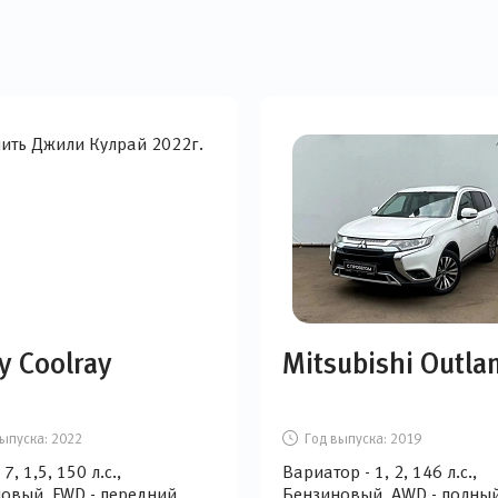
y Coolray
Mitsubishi Outla
ыпуска:
2022
Год выпуска:
2019
 7, 1,5, 150 л.с.,
Вариатор - 1, 2, 146 л.с.,
овый, FWD - передний
Бензиновый, AWD - полны