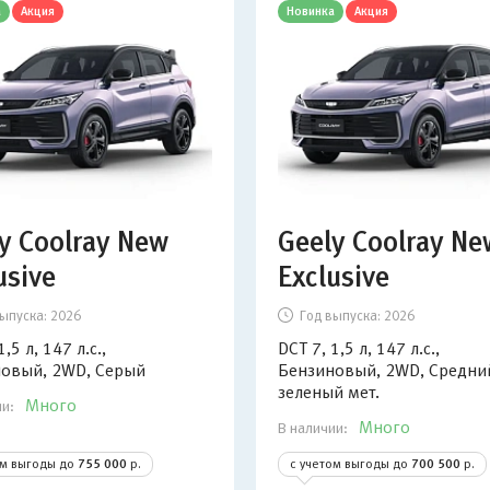
а
Акция
Новинка
Акция
y Coolray New
Geely Coolray Ne
usive
Exclusive
ыпуска:
2026
Год выпуска:
2026
1,5 л, 147 л.с.,
DCT 7, 1,5 л, 147 л.с.,
овый, 2WD, Серый
Бензиновый, 2WD, Средний
зеленый мет.
Много
ии:
Много
В наличии:
ом выгоды до
755 000
р.
с учетом выгоды до
700 500
р.