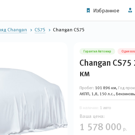
Избранное
ряд Changan
CS75
Changan CS75
Гарантия Автомир
Один вл
Changan CS75 
км
Пробег:
101 896 км,
Год прои
АКПП, 1,8, 150 л.с., Бензино
В наличии:
1 авто
Ваша цена:
1 578 000
р.