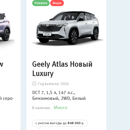
Новинка
Акция
Кэшб
w
Geely Atlas Новый
So
Luxury
Fa
Год выпуска:
2026
Г
DCT 7, 1,5 л, 147 л.с.,
АКП6
 серо-
Бензиновый, 2WD, Белый
2WD
Много
В наличии:
В нал
с учетом выгоды до
848 000
р.
с у