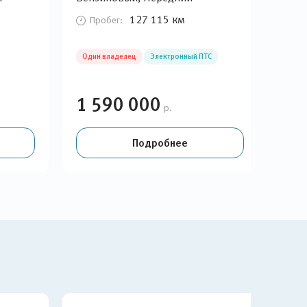
при
127 115 км
Пробег:
П
Один владелец
Электронный ПТС
Гара
1 590 000
1 
р.
Подробнее