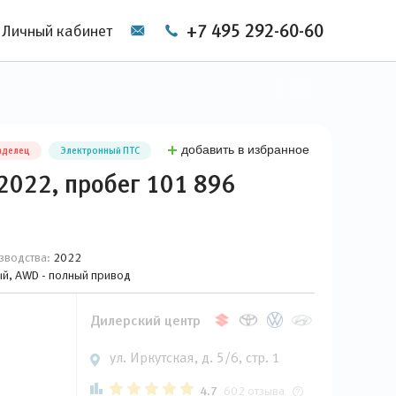
+7 495 292-60-60
Личный кабинет
добавить в избранное
аделец
Электронный ПТС
2022, пробег 101 896
зводства:
2022
вый, AWD - полный привод
Дилерский центр
ул. Иркутская, д. 5/6, стр. 1
4.7
602 отзыва