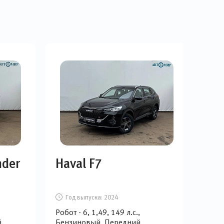
nder
Haval F7
Ge
Год выпуска:
2024
Г
Робот - 6, 1,49, 149 л.с.,
АКПП
й
Бензиновый, Передний
Бен