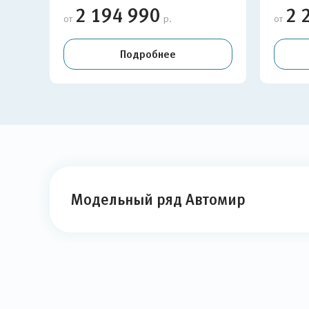
2 194 990
2 
от
р.
от
Подробнее
Модельный ряд Автомир