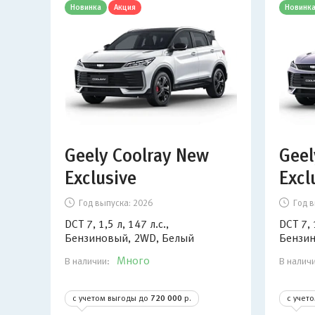
Новинка
Акция
Новинк
Geely Coolray New
Geel
Exclusive
Excl
Год выпуска:
2026
Год в
DCT 7, 1,5 л, 147 л.с.,
DCT 7, 
Бензиновый, 2WD, Белый
Бензин
Много
В наличии:
В налич
с учетом выгоды до
720 000
р.
с учет