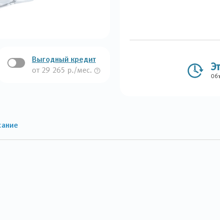
Выгодный кредит
Э
от 29 265 р./мес.
Объ
сание