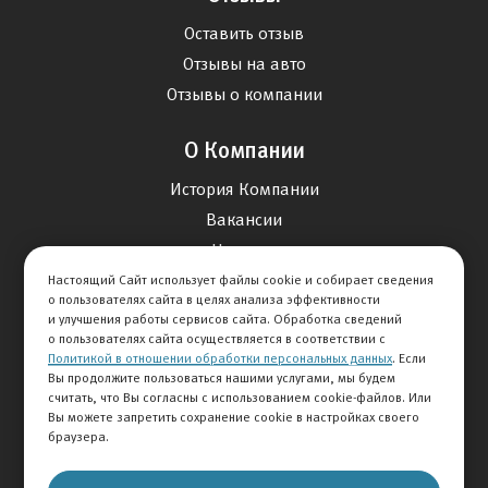
Оставить отзыв
Отзывы на авто
Отзывы о компании
О Компании
История Компании
Вакансии
Новости
Настоящий Сайт использует файлы cookie и собирает сведения
о пользователях сайта в целях анализа эффективности
Карта сайта
и улучшения работы сервисов сайта. Обработка сведений
о пользователях сайта осуществляется в соответствии с
Политикой в отношении обработки персональных данных
. Если
Контакты
Вы продолжите пользоваться нашими услугами, мы будем
считать, что Вы согласны с использованием cookie-файлов. Или
Вы можете запретить сохранение cookie в настройках своего
+7 495 292-60-60
браузера.
Клиентская служба