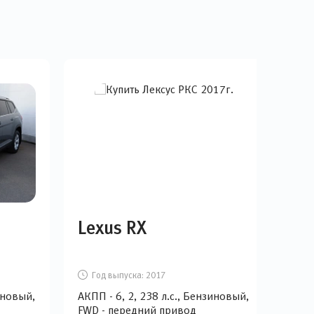
Lexus RX
To
Год выпуска:
2017
Г
иновый,
АКПП - 6, 2, 238 л.с., Бензиновый,
Вари
FWD - передний привод
Бен