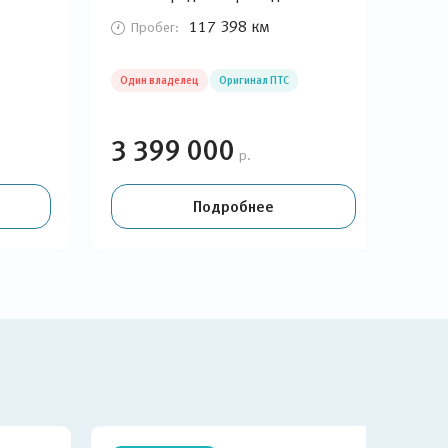
при
117 398 км
Пробег:
П
Один владелец
Оригинал ПТС
Гара
Эле
3 399 000
3 
р.
Подробнее