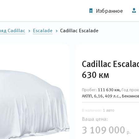
Избранное
яд Cadillac
Escalade
Cadillac Escalade
Cadillac Escal
630 км
Пробег:
111 630 км,
Год прои
АКПП, 6,16, 409 л.с., Бензин
В наличии:
1 авто
Ваша цена:
3 109 000
р.