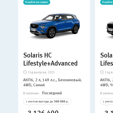
Кэшбек на сервис
Кэшбек 
Solaris HC
Sola
Lifestyle+Advanced
Life
Год выпуска:
2025
Год в
АКП6, 2 л, 149 л.с., Бензиновый,
АКП6, 2
4WD, Синий
4WD, 
Последний
В наличии:
В налич
с учетом выгоды до
500 000
р.
с учет