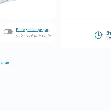
Выгодный кредит
Э
от 57 659 р./мес.
Объ
сание