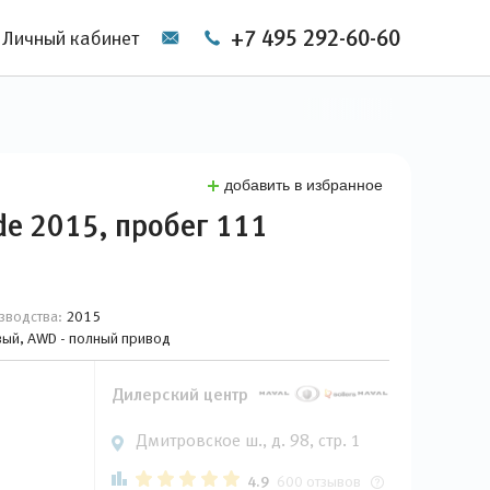
+7 495 292-60-60
Личный кабинет
добавить в избранное
ade 2015, пробег 111
зводства:
2015
овый, AWD - полный привод
Дилерский центр
Дмитровское ш., д. 98, стр. 1
4.9
600 отзывов