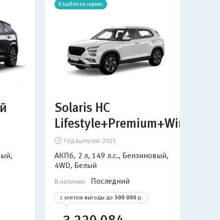
Кэшбек на сервис
Кэшб
ый
Solaris HC
So
Lifestyle+Premium+Winter+A
Li
Год выпуска:
2025
Г
вый,
АКП6, 2 л, 149 л.с., Бензиновый,
АКП6
4WD, Белый
4WD
Последний
В наличии:
В нал
с учетом выгоды до
500 000
р.
с у