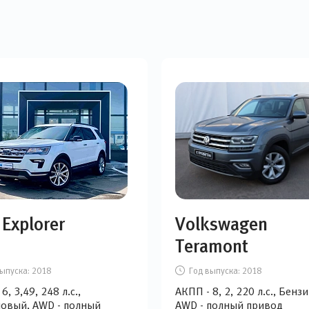
 Explorer
Volkswagen
Teramont
ыпуска:
2018
Год выпуска:
2018
6, 3,49, 248 л.с.,
АКПП - 8, 2, 220 л.с., Бенз
овый, AWD - полный
AWD - полный привод