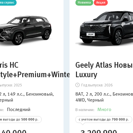
на сервис
Новинка
Акция
ris HC
Geely Atlas Нов
style+Premium+Winter+Advanced
Luxury
ыпуска:
2025
Год выпуска:
2026
 л, 149 л.с., Бензиновый,
8AT, 2 л, 200 л.с., Бензино
Черный
4WD, Черный
Последний
Много
ии:
В наличии:
ом выгоды до
500 000
р.
с учетом выгоды до
700 000
р.