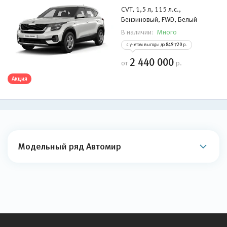
CVT, 1,5 л, 115 л.с.,
Бензиновый, FWD, Белый
Много
В наличии:
с учетом выгоды до
849 720
р.
2 440 000
от
р.
Акция
Модельный ряд Автомир