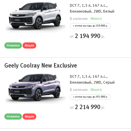
DCT 7, 1,5 л, 147 л.с.,
Бензиновый, 2WD, Белый
Много
В наличии:
с учетом выгоды до
720 000
р.
2 194 990
от
р.
Новинка
Акция
Geely Coolray New Exclusive
DCT 7, 1,5 л, 147 л.с.,
Бензиновый, 2WD, Серый
Много
В наличии:
с учетом выгоды до
755 000
р.
2 214 990
от
р.
Новинка
Акция