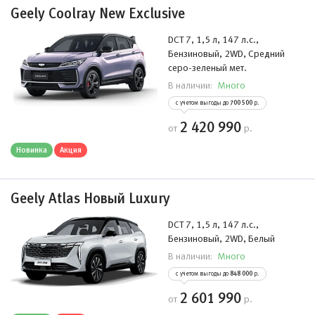
Geely Coolray New Exclusive
DCT 7, 1,5 л, 147 л.с.,
Бензиновый, 2WD, Средний
серо-зеленый мет.
Много
В наличии:
с учетом выгоды до
700 500
р.
2 420 990
от
р.
Новинка
Акция
Geely Atlas Новый Luxury
DCT 7, 1,5 л, 147 л.с.,
Бензиновый, 2WD, Белый
Много
В наличии:
с учетом выгоды до
848 000
р.
2 601 990
от
р.