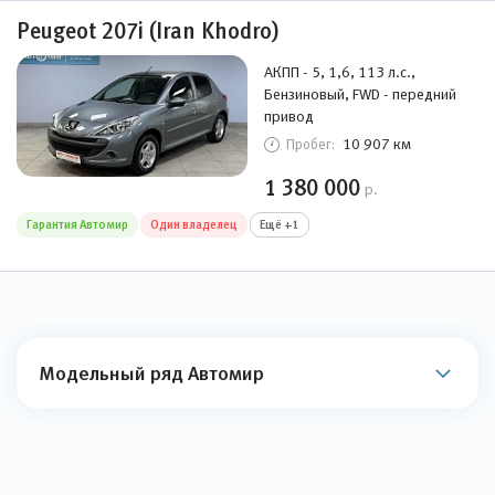
Peugeot 207i (Iran Khodro)
АКПП - 5, 1,6, 113 л.с.,
Бензиновый, FWD - передний
привод
10 907 км
Пробег:
1 380 000
р.
Гарантия Автомир
Один владелец
Ещё +1
Модельный ряд Автомир