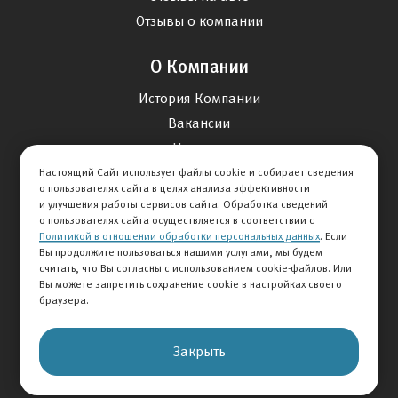
Отзывы о компании
О Компании
История Компании
Вакансии
Новости
Настоящий Сайт использует файлы cookie и собирает сведения
о пользователях сайта в целях анализа эффективности
Карта сайта
и улучшения работы сервисов сайта. Обработка сведений
о пользователях сайта осуществляется в соответствии с
Политикой в отношении обработки персональных данных
. Если
Контакты
Вы продолжите пользоваться нашими услугами, мы будем
считать, что Вы согласны с использованием cookie-файлов. Или
Вы можете запретить сохранение cookie в настройках своего
+7 495 292-60-60
браузера.
Клиентская служба
Закрыть
© 2026 АВТОМИР
Правовая информация