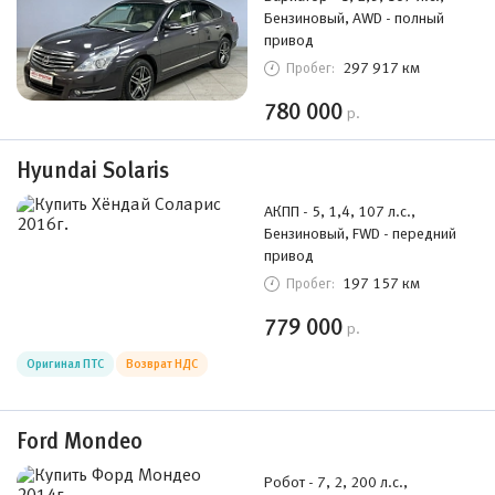
Бензиновый, AWD - полный
привод
297 917 км
Пробег:
780 000
р.
Hyundai Solaris
АКПП - 5, 1,4, 107 л.с.,
Бензиновый, FWD - передний
привод
197 157 км
Пробег:
779 000
р.
Оригинал ПТС
Возврат НДС
Ford Mondeo
Робот - 7, 2, 200 л.с.,