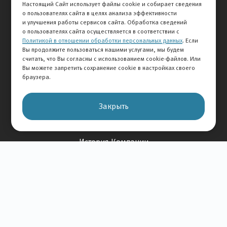
Настоящий Сайт использует файлы cookie и собирает сведения
Сервис
о пользователях сайта в целях анализа эффективности
и улучшения работы сервисов сайта. Обработка сведений
Дисконтная программа
о пользователях сайта осуществляется в соответствии с
Политикой в отношении обработки персональных данных
. Если
Отзывы
Вы продолжите пользоваться нашими услугами, мы будем
считать, что Вы согласны с использованием cookie-файлов. Или
Вы можете запретить сохранение cookie в настройках своего
Оставить отзыв
браузера.
Отзывы на авто
Отзывы о компании
Закрыть
О Компании
История Компании
Вакансии
Новости
Карта сайта
Контакты