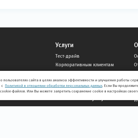
Услуги
О
Тест-драйв
О
Корпоративным клиентам
О
и внедорожники
Выкуп авто
О
о пользователях сайта в целях анализа эффективности и улучшения работы сер
Оплата по номеру счета
и с
Политикой в отношении обработки персональных данных
. Если Вы продолжит
О
 cookie-файлов. Или Вы можете запретить сохранение cookie в настройках своег
егом
Финансовые услуги
И
Кредитование
В
Страхование
Н
Спецпредложения
К