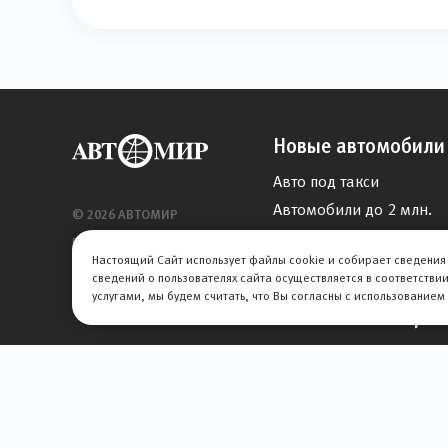
Новые автомобили
Авто под такси
Автомобили до 2 млн.
© 2026 АВТОМИР
Китайские кроссоверы 
Правовая информация
Настоящий Сайт использует файлы cookie и собирает сведения 
Китайские автомобили
сведений о пользователях сайта осуществляется в соответстви
услугами, мы будем считать, что Вы согласны с использованием
Автомобили с проб
Сервис
Кузовной ремонт
Слесарный ремонт