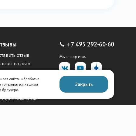
тзывы
+7 495 292-60-60
ставить отзыв
Мы в соцсетях
тзывы на авто
тзывы о компании
висов сайта. Обработка
Клиентская служба
Закрыть
е пользоваться нашими
 Компании
о браузера.
стория Компании
акансии
овости
арта сайта