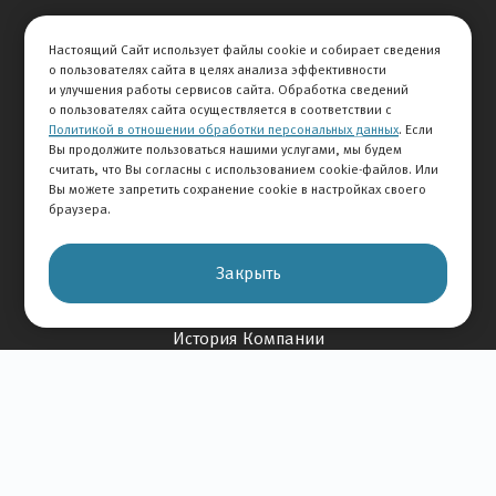
Продажа авто
Настоящий Сайт использует файлы cookie и собирает сведения
Сервис
о пользователях сайта в целях анализа эффективности
Дисконтная программа
и улучшения работы сервисов сайта. Обработка сведений
о пользователях сайта осуществляется в соответствии с
Политикой в отношении обработки персональных данных
. Если
Отзывы
Вы продолжите пользоваться нашими услугами, мы будем
считать, что Вы согласны с использованием cookie-файлов. Или
Оставить отзыв
Вы можете запретить сохранение cookie в настройках своего
браузера.
Отзывы на авто
Отзывы о компании
Закрыть
О Компании
История Компании
Вакансии
Новости
Карта сайта