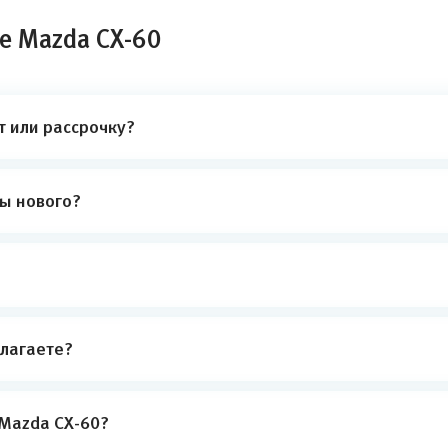
е Mazda CX-60
т или рассрочку?
ты нового?
лагаете?
 Mazda CX-60?