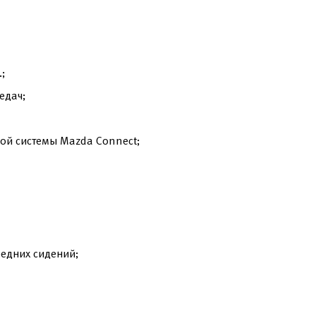
;
едач;
ой системы Mazda Connect;
редних сидений;