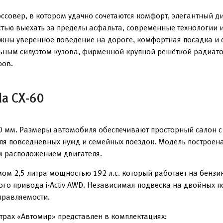
овер, в котором удачно сочетаются комфорт, элегантный диз
тью выехать за пределы асфальта, современные технологии 
важны уверенное поведение на дороге, комфортная посадка и 
льным силуэтом кузова, фирменной крупной решёткой радиато
ров.
a CX-60
 мм. Размеры автомобиля обеспечивают просторный салон с 
ля повседневных нужд и семейных поездок. Модель построена
ым расположением двигателя.
 2,5 литра мощностью 192 л.с. который работает на бензине
ого привода i-Activ AWD. Независимая подвеска на двойных 
правляемости.
трах «Автомир» представлен в комплектациях: