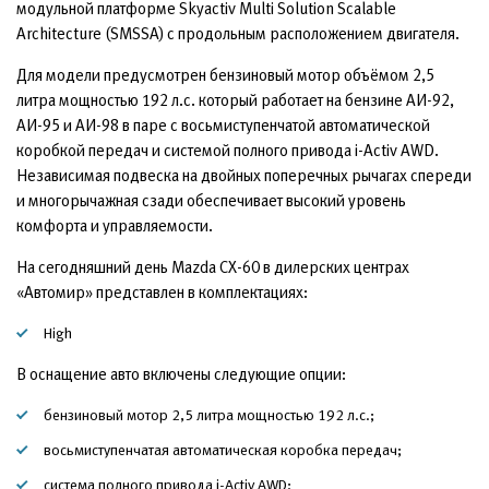
модульной платформе Skyactiv Multi Solution Scalable
Architecture (SMSSA) с продольным расположением двигателя.
Для модели предусмотрен бензиновый мотор объёмом 2,5
литра мощностью 192 л.с. который работает на бензине АИ-92,
АИ-95 и АИ-98 в паре с восьмиступенчатой автоматической
коробкой передач и системой полного привода i-Activ AWD.
Независимая подвеска на двойных поперечных рычагах спереди
и многорычажная сзади обеспечивает высокий уровень
комфорта и управляемости.
На сегодняшний день Mazda CX-60 в дилерских центрах
«Автомир» представлен в комплектациях:
High
В оснащение авто включены следующие опции:
бензиновый мотор 2,5 литра мощностью 192 л.с.;
восьмиступенчатая автоматическая коробка передач;
система полного привода i-Activ AWD;