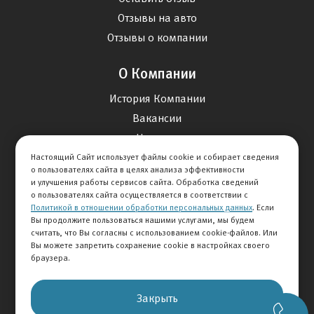
Отзывы на авто
Отзывы о компании
О Компании
История Компании
Вакансии
Новости
Настоящий Сайт использует файлы cookie и собирает сведения
о пользователях сайта в целях анализа эффективности
Карта сайта
и улучшения работы сервисов сайта. Обработка сведений
о пользователях сайта осуществляется в соответствии с
Политикой в отношении обработки персональных данных
. Если
Контакты
Вы продолжите пользоваться нашими услугами, мы будем
считать, что Вы согласны с использованием cookie-файлов. Или
Вы можете запретить сохранение cookie в настройках своего
+7 495 292-60-60
браузера.
Клиентская служба
Закрыть
© 2026 АВТОМИР